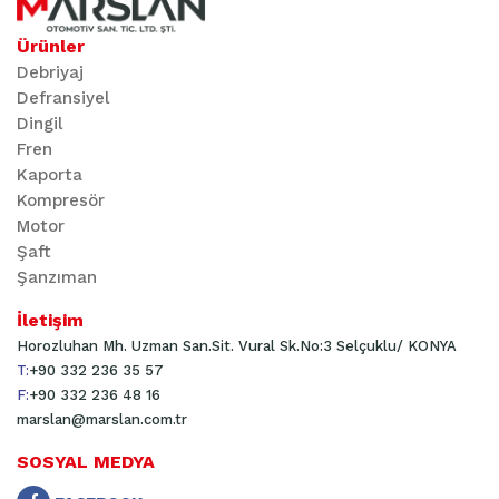
Ürünler
Debriyaj
Defransiyel
Dingil
Fren
Kaporta
Kompresör
Motor
Şaft
Şanzıman
İletişim
Horozluhan Mh. Uzman San.Sit. Vural Sk.No:3 Selçuklu/ KONYA
T:
+90 332 236 35 57
F:
+90 332 236 48 16
marslan@marslan.com.tr
SOSYAL MEDYA