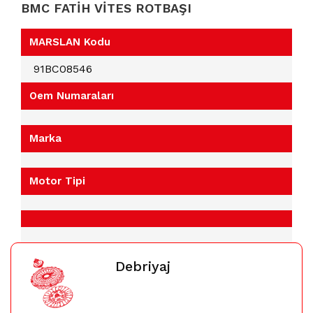
BMC FATİH VİTES ROTBAŞI
MARSLAN Kodu
91BC08546
Oem Numaraları
Marka
Motor Tipi
Debriyaj