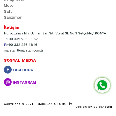
Motor
Şaft
Şanzıman
İletişim
Horozluhan Mh. Uzman San.Sit. Vural Sk.No:3 Selçuklu/ KONYA
T:
+90 332 236 35 57
F:
+90 332 236 48 16
marslan@marslan.com.tr
SOSYAL MEDYA
FACEBOOK
INSTAGRAM
Copyright © 2021 - MARSLAN OTOMOTİV
Design By BtTeknoloji