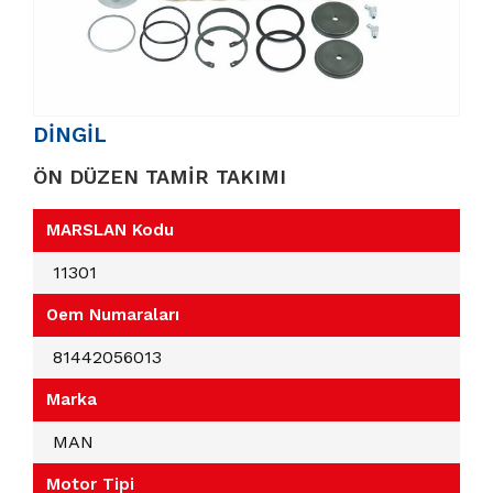
DİNGİL
ÖN DÜZEN TAMİR TAKIMI
MARSLAN Kodu
11301
Oem Numaraları
81442056013
Marka
MAN
Motor Tipi