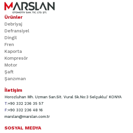
Ürünler
Debriyaj
Defransiyel
Dingil
Fren
Kaporta
Kompresör
Motor
Şaft
Şanzıman
İletişim
Horozluhan Mh. Uzman San.Sit. Vural Sk.No:3 Selçuklu/ KONYA
T:
+90 332 236 35 57
F:
+90 332 236 48 16
marslan@marslan.com.tr
SOSYAL MEDYA